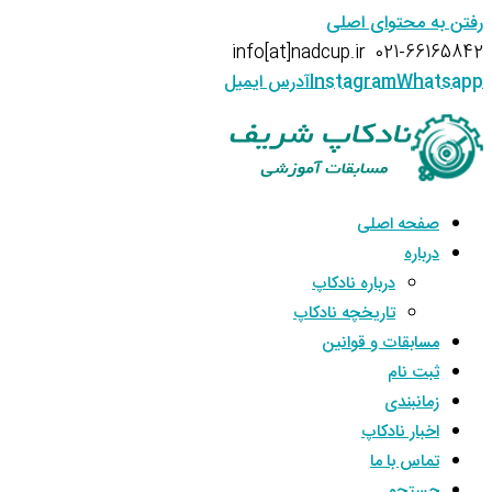
رفتن به محتوای اصلی
info[at]nadcup.ir
021-66165842
Whatsapp
Instagram
آدرس ایمیل
صفحه اصلی
درباره
درباره نادکاپ
تاریخچه نادکاپ
مسابقات و قوانین
ثبت نام
زمانبندی
اخبار نادکاپ
تماس با ما
جستجو