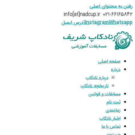
رفتن به محتوای اصلی
info[at]nadcup.ir
021-66165842
Whatsapp
Instagram
آدرس ایمیل
صفحه اصلی
درباره
درباره نادکاپ
تاریخچه نادکاپ
مسابقات و قوانین
ثبت نام
زمانبندی
اخبار نادکاپ
تماس با ما
جستجو