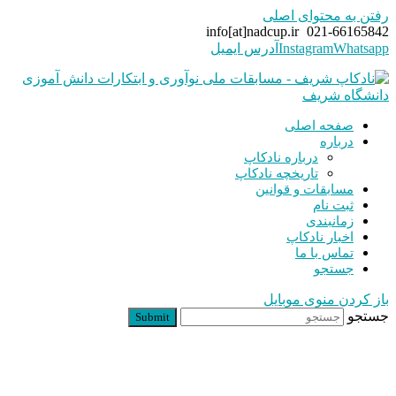
رفتن به محتوای اصلی
info[at]nadcup.ir
021-66165842
Whatsapp
Instagram
آدرس ایمیل
صفحه اصلی
درباره
درباره نادکاپ
تاریخچه نادکاپ
مسابقات و قوانین
ثبت نام
زمانبندی
اخبار نادکاپ
تماس با ما
جستجو
باز کردن منوی موبایل
جستجو
Submit