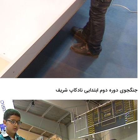
جنگجوی دوره دوم ابتدایی نادکاپ شریف