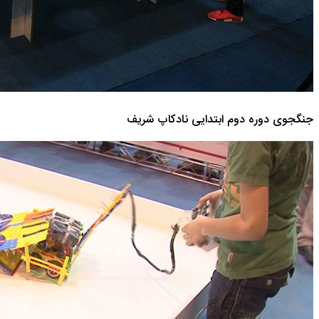
جنگجوی دوره دوم ابتدایی نادکاپ شریف