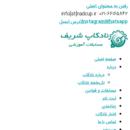
رفتن به محتوای اصلی
info[at]nadcup.ir
021-66165842
Whatsapp
Instagram
آدرس ایمیل
صفحه اصلی
درباره
درباره نادکاپ
تاریخچه نادکاپ
مسابقات و قوانین
ثبت نام
زمانبندی
اخبار نادکاپ
تماس با ما
جستجو