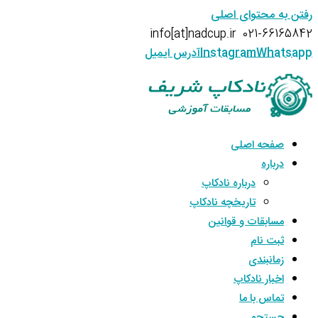
رفتن به محتوای اصلی
info[at]nadcup.ir
021-66165842
Whatsapp
Instagram
آدرس ایمیل
صفحه اصلی
درباره
درباره نادکاپ
تاریخچه نادکاپ
مسابقات و قوانین
ثبت نام
زمانبندی
اخبار نادکاپ
تماس با ما
جستجو