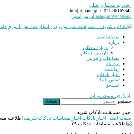
رفتن به محتوای اصلی
info[at]nadcup.ir
021-66165842
Whatsapp
Instagram
آدرس ایمیل
صفحه اصلی
درباره
درباره نادکاپ
تاریخچه نادکاپ
مسابقات و قوانین
ثبت نام
زمانبندی
اخبار نادکاپ
تماس با ما
جستجو
باز کردن منوی موبایل
جستجو
Submit
اخبار مسابقات نادکاپ شریف
صفحه اصلی
اخبار نادکاپ
اخبار مسابقات نادکاپ شریف
اطلاعیه مساب