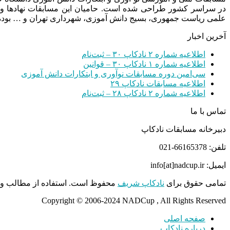
در سراسر کشور طراحی شده است. حامیان این مسابقات نهادها و
علمی ریاست جمهوری، بسیج دانش آموزی، شهرداری تهران و … بوده 
آخرین اخبار
اطلاعیه شماره ۲ نادکاپ ۳۰ – ثبت‌نام
اطلاعیه شماره ۱ نادکاپ ۳۰ – قوانین
سی‌امین دوره مسابقات نوآوری و ابتکارات دانش آموزی
اطلاعیه مسابقات نادکاپ ۲۹
اطلاعیه شماره ۲ نادکاپ ۲۸ – ثبت‌نام
تماس با ما
دبیرخانه مسابقات نادکاپ
تلفن: 66165378-021
ایمیل: info[at]nadcup.ir
تمامی حقوق برای
نادکاپ شریف
محفوظ است. استفاده از مطالب و م
Copyright © 2006-2024 NADCup , All Rights Reserved
صفحه اصلی
درباره نادکاپ