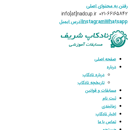
رفتن به محتوای اصلی
info[at]nadcup.ir
021-66165842
Whatsapp
Instagram
آدرس ایمیل
صفحه اصلی
درباره
درباره نادکاپ
تاریخچه نادکاپ
مسابقات و قوانین
ثبت نام
زمانبندی
اخبار نادکاپ
تماس با ما
جستجو