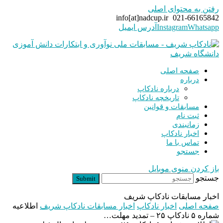
رفتن به محتوای اصلی
info[at]nadcup.ir
021-66165842
Whatsapp
Instagram
آدرس ایمیل
صفحه اصلی
درباره
درباره نادکاپ
تاریخچه نادکاپ
مسابقات و قوانین
ثبت نام
زمانبندی
اخبار نادکاپ
تماس با ما
جستجو
باز کردن منوی موبایل
جستجو
Submit
اخبار مسابقات نادکاپ شریف
صفحه اصلی
اخبار نادکاپ
اخبار مسابقات نادکاپ شریف
اطلاعیه
شماره ۵ نادکاپ ۲۵ – تمدید مهلت…