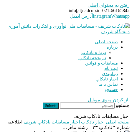
رفتن به محتوای اصلی
info[at]nadcup.ir
021-66165842
Whatsapp
Instagram
آدرس ایمیل
صفحه اصلی
درباره
درباره نادکاپ
تاریخچه نادکاپ
مسابقات و قوانین
ثبت نام
زمانبندی
اخبار نادکاپ
تماس با ما
جستجو
باز کردن منوی موبایل
جستجو
Submit
اخبار مسابقات نادکاپ شریف
صفحه اصلی
اخبار نادکاپ
اخبار مسابقات نادکاپ شریف
اطلاعیه
شماره ۴ نادکاپ ۲۳ – رشته ماهر…