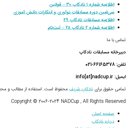
اطلاعیه شماره ۱ نادکاپ ۳۰ – قوانین
سی‌امین دوره مسابقات نوآوری و ابتکارات دانش آموزی
اطلاعیه مسابقات نادکاپ ۲۹
اطلاعیه شماره ۲ نادکاپ ۲۸ – ثبت‌نام
تماس با ما
دبیرخانه مسابقات نادکاپ
تلفن: 66165378-021
ایمیل: info[at]nadcup.ir
تمامی حقوق برای
نادکاپ شریف
محفوظ است. استفاده از مطالب و محتو
Copyright © 2006-2024 NADCup , All Rights Reserved
صفحه اصلی
درباره نادکاپ