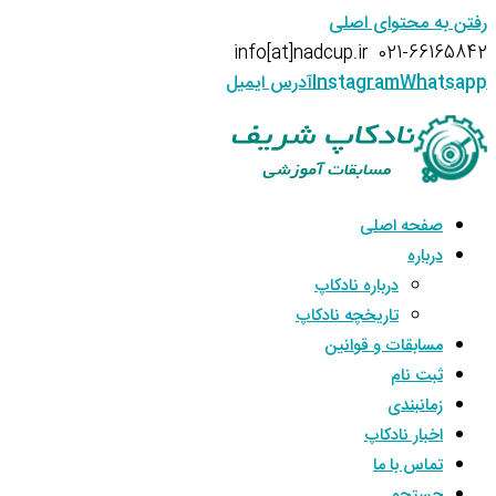
رفتن به محتوای اصلی
info[at]nadcup.ir
021-66165842
Whatsapp
Instagram
آدرس ایمیل
صفحه اصلی
درباره
درباره نادکاپ
تاریخچه نادکاپ
مسابقات و قوانین
ثبت نام
زمانبندی
اخبار نادکاپ
تماس با ما
جستجو