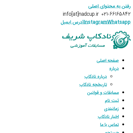
رفتن به محتوای اصلی
info[at]nadcup.ir
021-66165842
Whatsapp
Instagram
آدرس ایمیل
صفحه اصلی
درباره
درباره نادکاپ
تاریخچه نادکاپ
مسابقات و قوانین
ثبت نام
زمانبندی
اخبار نادکاپ
تماس با ما
جستجو