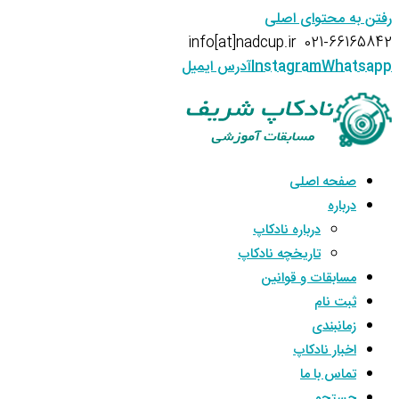
رفتن به محتوای اصلی
info[at]nadcup.ir
021-66165842
Whatsapp
Instagram
آدرس ایمیل
صفحه اصلی
درباره
درباره نادکاپ
تاریخچه نادکاپ
مسابقات و قوانین
ثبت نام
زمانبندی
اخبار نادکاپ
تماس با ما
جستجو