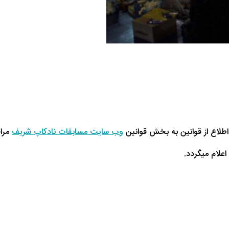
طلاع از قوانین به بخش قوانین
وب سایت مسابقات نادکاپ شریف
مراج
علام میگردد.