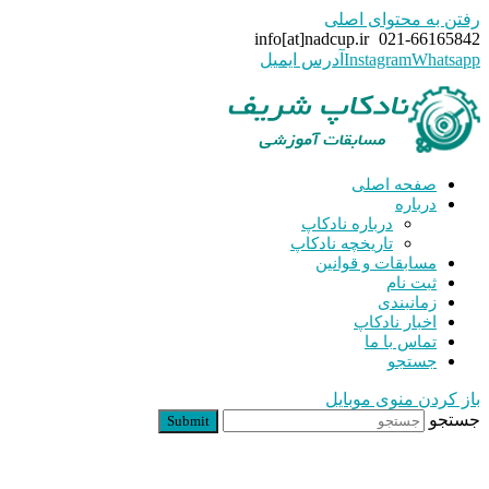
رفتن به محتوای اصلی
info[at]nadcup.ir
021-66165842
Whatsapp
Instagram
آدرس ایمیل
صفحه اصلی
درباره
درباره نادکاپ
تاریخچه نادکاپ
مسابقات و قوانین
ثبت نام
زمانبندی
اخبار نادکاپ
تماس با ما
جستجو
باز کردن منوی موبایل
جستجو
Submit