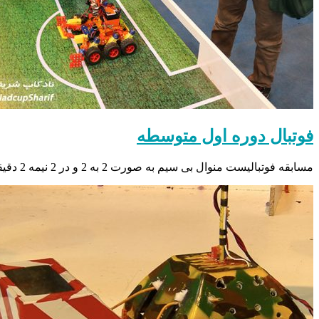
فوتبال دوره اول متوسطه
مسابقه فوتبالیست منوال بی سیم به صورت 2 به 2 و در 2 نیمه 2 دقیقهای برگزار میگردد. ربات ها…