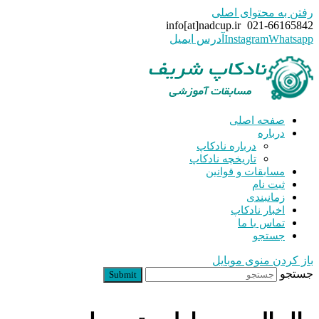
رفتن به محتوای اصلی
info[at]nadcup.ir
021-66165842
Whatsapp
Instagram
آدرس ایمیل
صفحه اصلی
درباره
درباره نادکاپ
تاریخچه نادکاپ
مسابقات و قوانین
ثبت نام
زمانبندی
اخبار نادکاپ
تماس با ما
جستجو
باز کردن منوی موبایل
جستجو
Submit