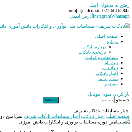
رفتن به محتوای اصلی
info[at]nadcup.ir
021-66165842
Whatsapp
Instagram
آدرس ایمیل
صفحه اصلی
درباره
درباره نادکاپ
تاریخچه نادکاپ
مسابقات و قوانین
ثبت نام
زمانبندی
اخبار نادکاپ
تماس با ما
جستجو
باز کردن منوی موبایل
جستجو
Submit
اخبار مسابقات نادکاپ شریف
صفحه اصلی
اخبار نادکاپ
اخبار مسابقات نادکاپ شریف
سی‌امین دور