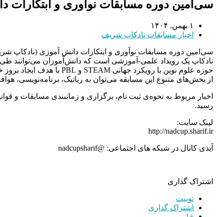
سی‌امین دوره مسابقات نوآوری و ابتکارات د
۱ بهمن, ۱۴۰۴
اخبار مسابقات نادکاپ شریف
سی‌امین دوره مسابقات نوآوری و ابتکارات دانش آموزی (نادکاپ شریف ۳۰) مورخ ۱۰ و ۱۱ اردیبهشت ماه ۱۴۰۵ در دانشگاه صنعتی شریف برگزار خوا
نادکاپ یک رویداد علمی-آموزشی است که دانش‌آموزان می‌توانند طی مس
حوزه علوم نوین با رویکرد جهانی STEAM و PBL با هدف ایجاد بروز خلاقیت و تمرین کارگروهی در دانش‌آموزان طراحی و اجرا شده‌است.
از بخش‌های متنوع این مسابقه می‌توان به رباتیک، برنامه‌نویسی، هوافض
اخبار مربوط به نحوه‌ی ثبت نام، برگزاری و زمانبندی مسابقات و ق
رسید.
لینک سایت:
http://nadcup.sharif.ir
آیدی کانال در شبکه های اجتماعی: @nadcupsharif
اشتراک گذاری
توییت
اشتراک گذاری
+1