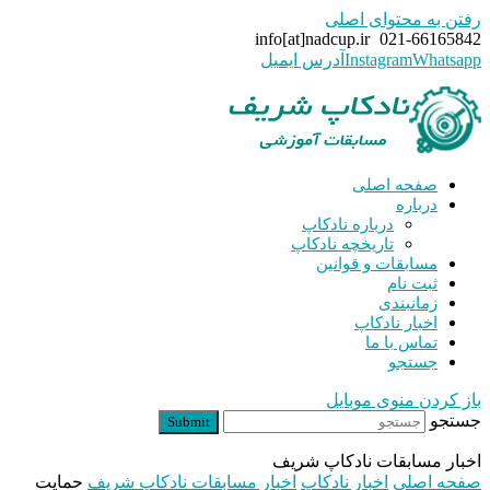
رفتن به محتوای اصلی
info[at]nadcup.ir
021-66165842
Whatsapp
Instagram
آدرس ایمیل
صفحه اصلی
درباره
درباره نادکاپ
تاریخچه نادکاپ
مسابقات و قوانین
ثبت نام
زمانبندی
اخبار نادکاپ
تماس با ما
جستجو
باز کردن منوی موبایل
جستجو
Submit
اخبار مسابقات نادکاپ شریف
صفحه اصلی
اخبار نادکاپ
اخبار مسابقات نادکاپ شریف
حمایت