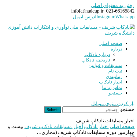
رفتن به محتوای اصلی
info[at]nadcup.ir
021-66165842
Whatsapp
Instagram
آدرس ایمیل
صفحه اصلی
درباره
درباره نادکاپ
تاریخچه نادکاپ
مسابقات و قوانین
ثبت نام
زمانبندی
اخبار نادکاپ
تماس با ما
جستجو
باز کردن منوی موبایل
جستجو
Submit
اخبار مسابقات نادکاپ شریف
صفحه اصلی
اخبار نادکاپ
اخبار مسابقات نادکاپ شریف
بیست و
چهارمین دوره مسابقات نادکاپ شریف (مجازی…