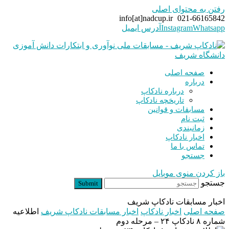
رفتن به محتوای اصلی
info[at]nadcup.ir
021-66165842
Whatsapp
Instagram
آدرس ایمیل
صفحه اصلی
درباره
درباره نادکاپ
تاریخچه نادکاپ
مسابقات و قوانین
ثبت نام
زمانبندی
اخبار نادکاپ
تماس با ما
جستجو
باز کردن منوی موبایل
جستجو
Submit
اخبار مسابقات نادکاپ شریف
صفحه اصلی
اخبار نادکاپ
اخبار مسابقات نادکاپ شریف
اطلاعیه
شماره ۸ نادکاپ ۲۴ – مرحله دوم