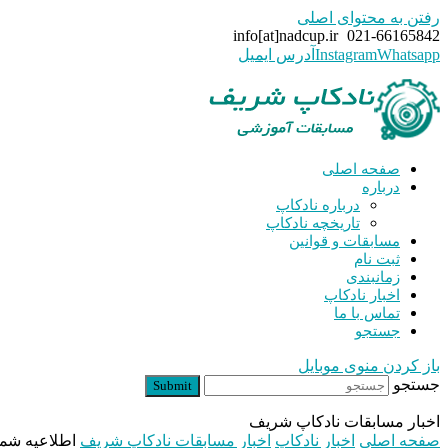
رفتن به محتوای اصلی
info[at]nadcup.ir
021-66165842
Whatsapp
Instagram
آدرس ایمیل
صفحه اصلی
درباره
درباره نادکاپ
تاریخچه نادکاپ
مسابقات و قوانین
ثبت نام
زمانبندی
اخبار نادکاپ
تماس با ما
جستجو
باز کردن منوی موبایل
جستجو
Submit
اخبار مسابقات نادکاپ شریف
صفحه اصلی
اخبار نادکاپ
اخبار مسابقات نادکاپ شریف
اطلاعیه شماره ۶ نادکاپ ۲۳ –