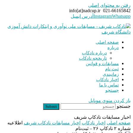
رفتن به محتوای اصلی
info[at]nadcup.ir
021-66165842
Whatsapp
Instagram
آدرس ایمیل
صفحه اصلی
درباره
درباره نادکاپ
تاریخچه نادکاپ
مسابقات و قوانین
ثبت نام
زمانبندی
اخبار نادکاپ
تماس با ما
جستجو
باز کردن منوی موبایل
جستجو
Submit
اخبار مسابقات نادکاپ شریف
صفحه اصلی
اخبار نادکاپ
اخبار مسابقات نادکاپ شریف
اطلاعیه
شماره ۲ نادکاپ ۲۶ – ثبت‌نام