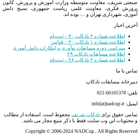
صنعتی شریف، معاونت متوسطه وزارت آموزش و پرورش، کانون
پرورش فکری، معاونت علمی ریاست جمهوری، بسیج دانش
آموزی، شهرداری تهران و … بوده اند.
آخرین اخبار
اطلاعیه شماره ۲ نادکاپ ۳۰ – ثبت‌نام
اطلاعیه شماره ۱ نادکاپ ۳۰ – قوانین
سی‌امین دوره مسابقات نوآوری و ابتکارات دانش آموزی
اطلاعیه مسابقات نادکاپ ۲۹
اطلاعیه شماره ۲ نادکاپ ۲۸ – ثبت‌نام
تماس با ما
دبیرخانه مسابقات نادکاپ
تلفن: 66165378-021
ایمیل: info[at]nadcup.ir
تمامی حقوق برای
نادکاپ شریف
محفوظ است. استفاده از مطالب
و محتویات این وب سایت فقط با ذکر منبع مجاز می باشد.
Copyright © 2006-2024 NADCup , All Rights Reserved