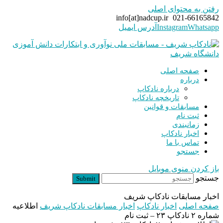
رفتن به محتوای اصلی
info[at]nadcup.ir
021-66165842
Whatsapp
Instagram
آدرس ایمیل
صفحه اصلی
درباره
درباره نادکاپ
تاریخچه نادکاپ
مسابقات و قوانین
ثبت نام
زمانبندی
اخبار نادکاپ
تماس با ما
جستجو
باز کردن منوی موبایل
جستجو
Submit
اخبار مسابقات نادکاپ شریف
صفحه اصلی
اخبار نادکاپ
اخبار مسابقات نادکاپ شریف
اطلاعیه
شماره ۲ نادکاپ ۲۳ – ثبت نام