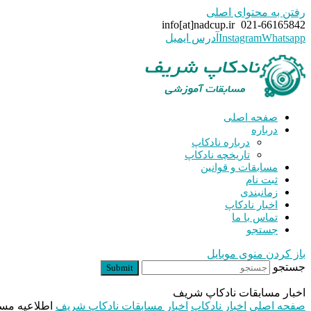
رفتن به محتوای اصلی
info[at]nadcup.ir
021-66165842
Whatsapp
Instagram
آدرس ایمیل
صفحه اصلی
درباره
درباره نادکاپ
تاریخچه نادکاپ
مسابقات و قوانین
ثبت نام
زمانبندی
اخبار نادکاپ
تماس با ما
جستجو
باز کردن منوی موبایل
جستجو
Submit
اخبار مسابقات نادکاپ شریف
صفحه اصلی
اخبار نادکاپ
اخبار مسابقات نادکاپ شریف
اطلاعیه مساب